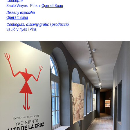
Concepte
Sauló Vinyes i Pins +
Queralt Suau
Disseny expositiu
Queralt Suau
Continguts, disseny gràfic i producció
Sauló Vinyes i Pins